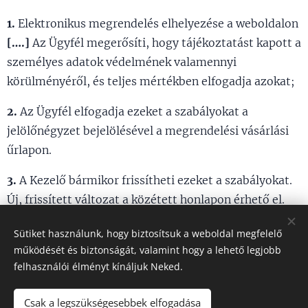
1.
Elektronikus megrendelés elhelyezése a weboldalon
[….]
Az Ügyfél megerősíti, hogy tájékoztatást kapott a
személyes adatok védelmének valamennyi
körülményéről, és teljes mértékben elfogadja azokat;
2.
Az Ügyfél elfogadja ezeket a szabályokat a
jelölőnégyzet bejelölésével a megrendelési vásárlási
űrlapon.
3.
A Kezelő bármikor frissítheti ezeket a szabályokat.
Új, frissített változat a közétett honlapon érhető el.
Ezek a szabályok hatályba lépnek
[Dátum]
Sütiket használunk, hogy biztosítsuk a weboldal megfelelő
működését és biztonságát, valamint hogy a lehető legjobb
felhasználói élményt kínáljuk Neked.
Csak a legszükségesebbek elfogadása
A sültek ♥ szerelmesei