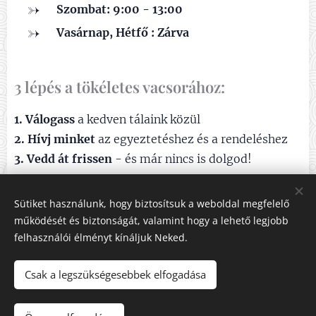
Szombat: 9:00 - 13:00
✅
Vasárnap, Hétfő : Zárva
❌
3 lépés a tökéletes vacsorához:
1. Válogass
a kedven tálaink közül
2. Hívj minket
az egyeztetéshez és a rendeléshez
3. Vedd át frissen
- és már nincs is dolgod!
Egyszerűbb, mint a főzés! 😊
Sütiket használunk, hogy biztosítsuk a weboldal megfelelő
működését és biztonságát, valamint hogy a lehető legjobb
felhasználói élményt kínáljuk Neked.
Csak a legszükségesebbek elfogadása
A sültek ♥ szerelmesei
Felhasználási feltételek
|
Adatvédelmi Szabályzat