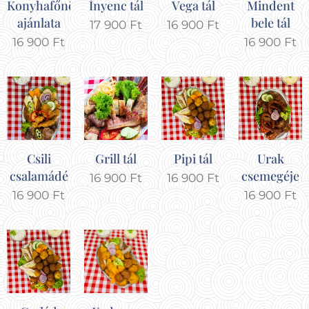
Konyhafőnök
Ínyenc tál
Vega tál
Mindent
ajánlata
bele tál
17 900
Ft
16 900
Ft
16 900
Ft
16 900
Ft
Csili
Grill tál
Pipi tál
Urak
csalamádé
csemegéje
16 900
Ft
16 900
Ft
16 900
Ft
16 900
Ft