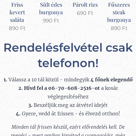
Friss
Sült édes
Párolt rizs
Fűszeres
kevert
burgonya
steak
690
Ft
saláta
burgonya
990
Ft
890
Ft
890
Ft
Rendelésfelvétel csak
telefonon!
1.
Válassz a 10 tál közül - mindegyik
4 főnek elegendő
2.
Hívd fel a 06-70-608-2516-ot
a kosár
véglegesítéséhez
3.
Beszéljük meg az átvétel idejét
4.
Gyere, vedd át frissen - és élvezd otthon!
Minden tál frissen készül, ezért előrendelés kell. De
megéri - mert amikor kinyitod a csomagolást, még