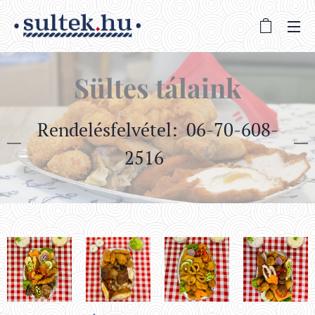
Sültes tálaink
Rendelésfelvétel: 06-70-608-
2516 📞