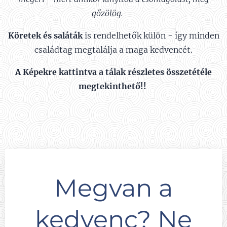
gőzölög.
😊
Köretek és saláták
is rendelhetők külön - így minden
családtag megtalálja a maga kedvencét.
A Képekre kattintva a tálak részletes összetétéle
megtekinthető!!
Megvan a
kedvenc? Ne