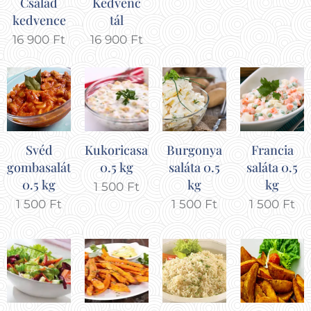
Család
Kedvenc
kedvence
tál
16 900
Ft
16 900
Ft
Svéd
Kukoricasaláta
Burgonya
Francia
gombasaláta
0.5 kg
saláta 0.5
saláta 0.5
0.5 kg
kg
kg
1 500
Ft
1 500
Ft
1 500
Ft
1 500
Ft