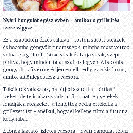
Nyári hangulat egész évben - amikor a grillsütés
ízére vágysz
Ez a szabadtéri érzés tálalva - roston sütött steakek
és baconba göngyölt finomságok, mintha most vetted
volna le a grillről. Csirke steak és tarja steak, szépen
pirítva, hogy minden falat szaftos legyen. A baconba
göngyölt szűz érme és jércemell pedig az a kis luxus,
amitől különleges lesz a vacsora.
Tökéletes választás, ha férjed szereti a "férfias"
ízeket, de te is akarsz valami finomat. A gyerekek
imádják a steakeket, a felnőttek pedig értékelik a
grillezett ízt - anélkül, hogy el kellene tűrni a füstöt a
konyhában.
4 főnek laktató, ízletes vacsora - nyári hangulat télvíz