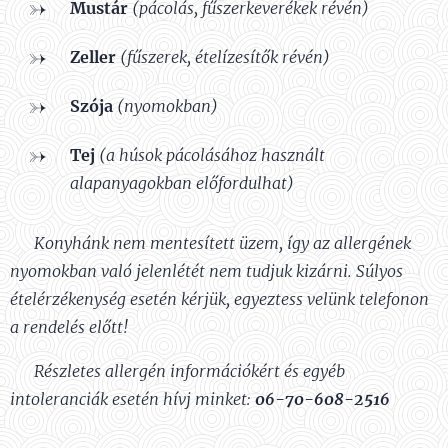
Mustár
(pácolás, fűszerkeverékek révén)
Zeller
(fűszerek, ételízesítők révén)
Szója
(nyomokban)
Tej
(a húsok pácolásához használt
alapanyagokban előfordulhat)
⚠️
Konyhánk nem mentesített üzem, így az allergének
nyomokban való jelenlétét nem tudjuk kizárni. Súlyos
ételérzékenység esetén kérjük, egyeztess velünk telefonon
a rendelés előtt!
📞
Részletes allergén információkért és egyéb
intoleranciák esetén hívj minket
:
06-70-608-2516