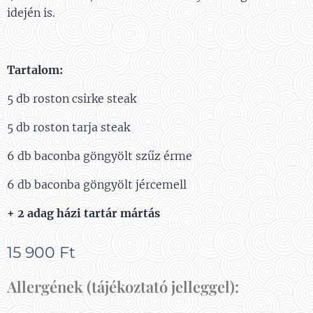
idején is.
Tartalom:
5 db roston csirke steak
5 db roston tarja steak
6 db baconba göngyölt szűz érme
6 db baconba göngyölt jércemell
+ 2 adag házi tartár mártás
15 900
Ft
Allergének (tájékoztató jelleggel):