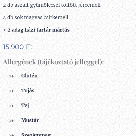
2 db aszalt gyümölccsel töltött jércemell
4 db sok magvas csirkemell
+ 2 adag házi tartár mártás
15 900
Ft
Allergének (tájékoztató jelleggel):
Glutén
Tojás
Tej
Mustár
Szezámmag