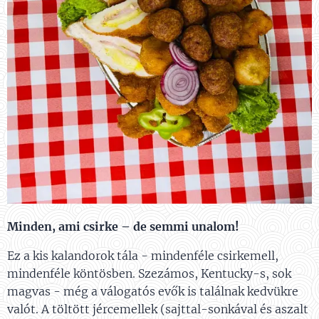
Minden, ami csirke – de semmi unalom!
Ez a kis kalandorok tála - mindenféle csirkemell,
mindenféle köntösben. Szezámos, Kentucky-s, sok
magvas - még a válogatós evők is találnak kedvükre
valót. A töltött jércemellek (sajttal-sonkával és aszalt