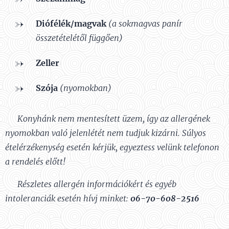
Diófélék/magvak
(a sokmagvas panír
összetételétől függően)
Zeller
Szója
(nyomokban)
⚠️
Konyhánk nem mentesített üzem, így az allergének
nyomokban való jelenlétét nem tudjuk kizárni. Súlyos
ételérzékenység esetén kérjük, egyeztess velünk telefonon
a rendelés előtt!
📞
Részletes allergén információkért és egyéb
intoleranciák esetén hívj minket
:
06-70-608-2516